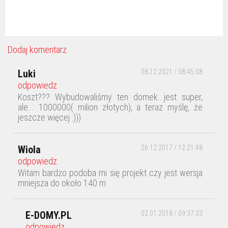
Dodaj komentarz
Luki
08.12.2021 / 08:45:08
odpowiedz
Koszt??? Wybudowaliśmy ten domek...jest super,
ale... 1000000( milion złotych), a teraz myślę, że
jeszcze więcej :)))
Wiola
26.12.2017 / 12:21:48
odpowiedz
Witam bardzo podoba mi się projekt czy jest wersja
mniejsza do około 140 m
E-DOMY.PL
02.01.2018 / 09:37:33
odpowiedz