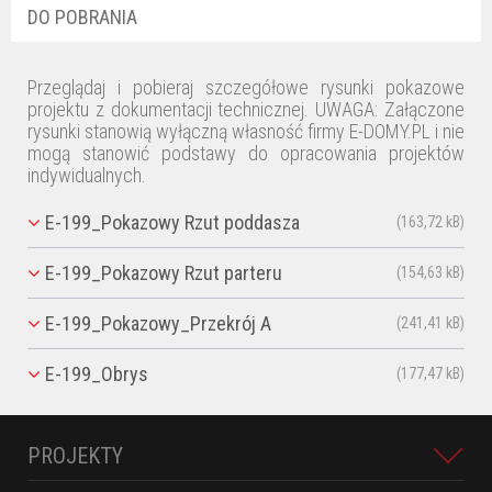
DO POBRANIA
Przeglądaj i pobieraj szczegółowe rysunki pokazowe
projektu z dokumentacji technicznej. UWAGA: Załączone
rysunki stanowią wyłączną własność firmy E-DOMY.PL i nie
mogą stanowić podstawy do opracowania projektów
indywidualnych.
E-199_Pokazowy Rzut poddasza
(163,72 kB)
E-199_Pokazowy Rzut parteru
(154,63 kB)
E-199_Pokazowy_Przekrój A
(241,41 kB)
E-199_Obrys
(177,47 kB)
PROJEKTY