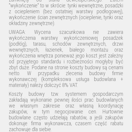
"wykończenie
"
to
w skrócie: tynki wewnętrzne, posadzki
z ociepleniem (bez ostatniej warstwy podłogowej),
wykończenie
ścian zewnętrznych (ocieplenie, tynki oraz
okładziny zewnętrzne).
UWAGA: Wycena szacunkowa nie zawiera
wykończenia warstwy wykończeniowej posadzek
(podłóg), tarasu, schodów zewnętrznych, drzwi
wewnętrznych, łazienek, białego montażu oraz
wykończenia wnętrza ponieważ jego koszt jest zależny
od przyjętego standardu i rozbieżności mogłyby być
zbyt duże. Podane na stronie koszty budowy są cenami
netto. W przypadku zlecenia budowy firmie
wykonawczej (kompleksowa usługa budowlana +
materiały) należy doliczyć 8% VAT.
Koszty budowy tzw. systemem gospodarczym
zakładają wykonanie pewnej ilości prac budowlanych
we własnym zakresie oraz własną koordynację
zakupów, w tym negocjowanie cen. Hurtownie
budowlane często udzielają rabatów, a jeśli zakupów
dokonuje firma wykonawcza, czasem część rabatu
zachowuje dla siebie.