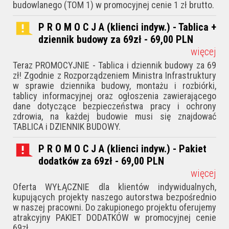
budowlanego (TOM 1) w promocyjnej cenie 1 zł brutto.
P R O M O C J A (klienci indyw.) - Tablica +
dziennik budowy za 69zł - 69,00
PLN
więcej
Teraz PROMOCYJNIE - Tablica i dziennik budowy za 69
zł! Zgodnie z Rozporządzeniem Ministra Infrastruktury
w sprawie dziennika budowy, montażu i rozbiórki,
tablicy informacyjnej oraz ogłoszenia zawierającego
dane dotyczące bezpieczeństwa pracy i ochrony
zdrowia, na każdej budowie musi się znajdować
TABLICA i DZIENNIK BUDOWY.
P R O M O C J A (klienci indyw.) - Pakiet
dodatków za 69zł - 69,00
PLN
więcej
Oferta WYŁĄCZNIE dla klientów indywidualnych,
kupujących projekty naszego autorstwa bezpośrednio
w naszej pracowni. Do zakupionego projektu oferujemy
atrakcyjny PAKIET DODATKÓW w promocyjnej cenie
69zł.