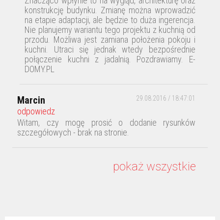
Znacząco wpłynie to na wygląd, architekturę oraz
konstrukcję budynku. Zmianę można wprowadzić
na etapie adaptacji, ale będzie to duża ingerencja.
Nie planujemy wariantu tego projektu z kuchnią od
przodu. Możliwa jest zamiana położenia pokoju i
kuchni. Utraci się jednak wtedy bezpośrednie
połączenie kuchni z jadalnią. Pozdrawiamy. E-
DOMY.PL
Marcin
29.08.2016 / 18:47:01
odpowiedz
Witam, czy mogę prosić o dodanie rysunków
szczegółowych - brak na stronie.
E-DOMY.PL
30.08.2016 / 12:12:06
pokaż wszystkie
odpowiedz
Witamy. Rysunki szczegółowe zostaną w
niedługim czasie opublikowane na stronie.
Pozdrawiamy. E-DOMY.PL