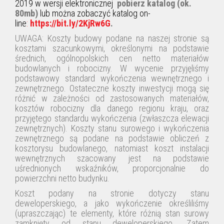
2019 w wersji elektronicznej
pobierz katalog (ok.
80mb)
lub można zobaczyć katalog on-
line
:
https://bit.ly/2KjRw6G
.
UWAGA: Koszty budowy podane na naszej stronie są
kosztami szacunkowymi, określonymi na podstawie
średnich, ogólnopolskich cen netto materiałów
budowlanych i robocizny. W wycenie przyjęliśmy
podstawowy standard wykończenia wewnętrznego i
zewnętrznego. Ostateczne koszty inwestycji mogą się
różnić w zależności od zastosowanych materiałów,
kosztów robocizny dla danego regionu kraju, oraz
przyjętego standardu wykończenia (zwłaszcza elewacji
zewnętrznych). Koszty stanu surowego i wykończenia
zewnętrznego są podane na podstawie obliczeń z
kosztorysu budowlanego, natomiast koszt instalacji
wewnętrznych szacowany jest na podstawie
uśrednionych wskaźników, proporcjonalnie do
powierzchni netto budynku.
Koszt podany na stronie dotyczy stanu
deweloperskiego, a jako
wykończenie
określiliśmy
(upraszczając) te elementy, które różnią stan surowy
zamknięty od stanu deweloperskiego.
Zatem