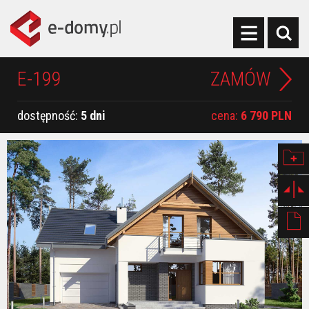
E-199
ZAMÓW
dostępność:
5 dni
cena:
6 790 PLN