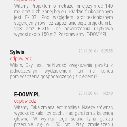
Witamy. Projektem o metrażu mniejszym od 140
m2 oraz o zbliżonej bryle i układzie funkcjonalnym
jest E-107. Pod względem architektonicznym
sugerujemy również zapoznanie się z projektami E-
208 oraz E-216. Ich powierzchnia użytkowa
wynosi około 150 m2. Pozdrawiamy. E-DOMY.PL
Sylwia
23.11.2016 / 18:25:55
odpowiedz
Witam, Czy jest możliwość zwiększenia garażu z
jednoczesnym wydzieleniem tam na końcu
pomieszczenia gospodarczego ( z piecem)?
E-DOMY.PL
25.11.2016 / 11:42:40
odpowiedz
Witamy. Taka zmiana jest możliwa. Należy zrównać
wysokość kalenicy dachu nad garażem z kalenicą
główną. W wyniku tego ściana tylna garażu
przesunie się o 150 cm. Przy zmniejszeniu