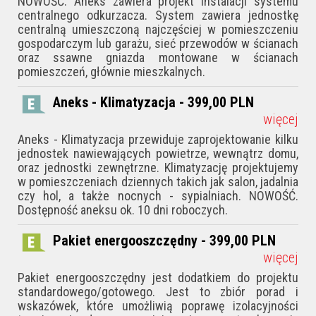
NOWOŚĆ. Aneks zawiera projekt instalacji systemu
centralnego odkurzacza. System zawiera jednostkę
centralną umieszczoną najczęściej w pomieszczeniu
gospodarczym lub garażu, sieć przewodów w ścianach
oraz ssawne gniazda montowane w ścianach
pomieszczeń, głównie mieszkalnych.
Aneks - Klimatyzacja - 399,00
PLN
więcej
Aneks - Klimatyzacja przewiduje zaprojektowanie kilku
jednostek nawiewających powietrze, wewnątrz domu,
oraz jednostki zewnętrzne. Klimatyzację projektujemy
w pomieszczeniach dziennych takich jak salon, jadalnia
czy hol, a także nocnych - sypialniach. NOWOŚĆ.
Dostępność aneksu ok. 10 dni roboczych.
Pakiet energooszczędny - 399,00
PLN
więcej
Pakiet energooszczędny jest dodatkiem do projektu
standardowego/gotowego. Jest to zbiór porad i
wskazówek, któ­re umożliwią poprawę izolacyjności