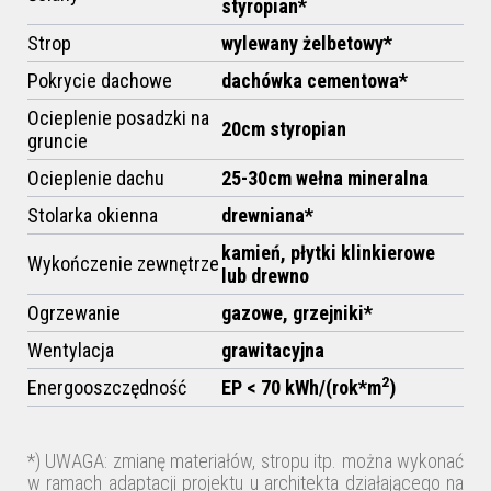
styropian*
Strop
wylewany żelbetowy*
Pokrycie dachowe
dachówka cementowa*
Ocieplenie posadzki na
20cm styropian
gruncie
Ocieplenie dachu
25-30cm
wełna mineralna
Stolarka okienna
drewniana*
kamień, płytki klinkierowe
Wykończenie zewnętrze
lub drewno
Ogrzewanie
gazowe, grzejniki*
Wentylacja
grawitacyjna
2
Energooszczędność
EP < 70 kWh/(rok*m
)
*) UWAGA: zmianę materiałów, stropu itp. można wykonać
w ramach adaptacji projektu u architekta działającego na