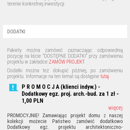
terenie konkretnej inwestycji.
DODATKI
Pakiety można zamówić zaznaczając odpowiednią
pozycję na liście "DOSTĘPNE DODATKI" przy zamówieniu
projektu w zakładce
ZAMÓW PROJEKT
.
Dodatki można też dokupić później, po zamówieniu
projektu. Informacje na ten temat są dostępne
tutaj
.
P R O M O C J A (klienci indyw.) -
Dodatkowy egz. proj. arch.-bud. za 1 zł -
1,00
PLN
więcej
PROMOCYJNIE! Zamawiając projekt domu z naszej
kolekcji możecie Państwo zamówić dodatkowo
Dodatkowy egz. projektu architektoniczno-