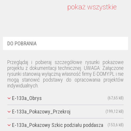
Julka
11.12.2017 / 09:50:30
pokaż wszystkie
odpowiedz
OK, bardzo dziękuję. Poczekam, projekt bardzo
nam się podoba :)
DO POBRANIA
Przeglądaj i pobieraj szczegółowe rysunki pokazowe
projektu z dokumentacji technicznej. UWAGA: Załączone
rysunki stanowią wyłączną własność firmy E-DOMY.PL i nie
mogą stanowić podstawy do opracowania projektów
indywidualnych.
E-133a_Obrys
(67,65 kB)
E-133a_Pokazowy_Przekroj
(199,12 kB)
E-133a_Pokazowy Szkic podziału poddasza
(153,6 kB)