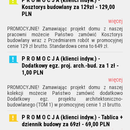
Kosztorys budowlany za 129zł - 129,00
PLN
więcej
PROMOCYJNIE! Zamawiając projekt domu z naszej
pracowni możecie Państwo zamówić Kosztorys
budowlany wraz z Przedmiarem robót w promocyjnej
cenie 129 zł brutto. Standardowa cena to 649 zł.
P R O M O C J A (klienci indyw.) -
Dodatkowy egz. proj. arch.-bud. za 1 zł -
1,00
PLN
więcej
PROMOCYJNIE! Zamawiając projekt domu z naszej
kolekcji możecie Państwo zamówić dodatkowo
Dodatkowy egz. projektu architektoniczno-
budowlanego (TOM 1) w promocyjnej cenie 1 zł brutto.
P R O M O C J A (klienci indyw.) - Tablica +
dziennik budowy za 69zł - 69,00
PLN