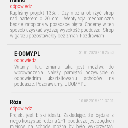
odpowiedz
Kupiliśmy projekt 133a . Czy można obniżyć strop
nad parterem o 20 cm . Wentylacja mechaniczna
będzie zatopiona w posadzce piętra. Chcemy w ten
sposób uzyskać wyższą wysokość poddasza .Strop
w garażu pozostawałby bez zmian. Pozdrawiam
E-DOMY.PL
31.01.2020 / 10:25:50
odpowiedz
Witamy. Tak, zmiana taka jest możliwa do
wprowadzenia. Należy pamiętać oczywiście o
odpowiednim ukształtowaniu schodów na
poddasze. Pozdrawiamy. E-DOMY.PL
Róża
10.08.2018 / 11:37:01
odpowiedz
Projekt jest bliski ideału. Zakładając, że będzie z
niego korzystać rodzina 2+1, poddasze jest zbędne i
miejsce na schody można by było wykorzystać.