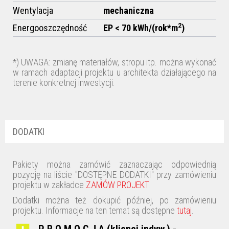
Wentylacja
mechaniczna
2
Energooszczędność
EP < 70 kWh/(rok*m
)
*) UWAGA: zmianę materiałów, stropu itp. można wykonać
w ramach adaptacji projektu u architekta działającego na
terenie konkretnej inwestycji.
DODATKI
Pakiety można zamówić zaznaczając odpowiednią
pozycję na liście "DOSTĘPNE DODATKI" przy zamówieniu
projektu w zakładce
ZAMÓW PROJEKT
.
Dodatki można też dokupić później, po zamówieniu
projektu. Informacje na ten temat są dostępne
tutaj
.
P R O M O C J A (klienci indyw.) -