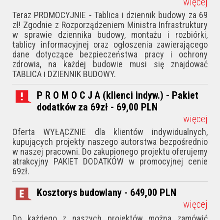
więcej
Teraz PROMOCYJNIE - Tablica i dziennik budowy za 69
zł! Zgodnie z Rozporządzeniem Ministra Infrastruktury
w sprawie dziennika budowy, montażu i rozbiórki,
tablicy informacyjnej oraz ogłoszenia zawierającego
dane dotyczące bezpieczeństwa pracy i ochrony
zdrowia, na każdej budowie musi się znajdować
TABLICA i DZIENNIK BUDOWY.
P R O M O C J A (klienci indyw.) - Pakiet
dodatków za 69zł - 69,00
PLN
więcej
Oferta WYŁĄCZNIE dla klientów indywidualnych,
kupujących projekty naszego autorstwa bezpośrednio
w naszej pracowni. Do zakupionego projektu oferujemy
atrakcyjny PAKIET DODATKÓW w promocyjnej cenie
69zł.
Kosztorys budowlany - 649,00
PLN
więcej
Do każdego z naszych projektów można zamówić