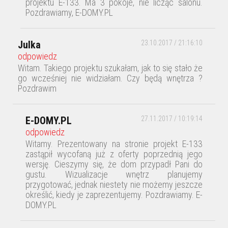
projektu E-133. Ma 3 pokoje, nie licząc salonu.
Pozdrawiamy, E-DOMY.PL
Julka
23.10.2017 / 21:16:10
odpowiedz
Witam. Takiego projektu szukałam, jak to się stało że
go wcześniej nie widziałam. Czy będą wnętrza ?
Pozdrawim
E-DOMY.PL
27.11.2017 / 10:19:14
odpowiedz
Witamy. Prezentowany na stronie projekt E-133
zastąpił wycofaną już z oferty poprzednią jego
wersję. Cieszymy się, że dom przypadł Pani do
gustu. Wizualizacje wnętrz planujemy
przygotować, jednak niestety nie możemy jeszcze
określić, kiedy je zaprezentujemy. Pozdrawiamy. E-
DOMY.PL