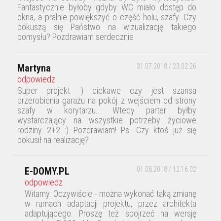
Fantastycznie byłoby gdyby WC miało dostęp do
okna, a pralnie powiększyć o część holu, szafy. Czy
pokuszą się Państwo na wizualizację takiego
pomysłu? Pozdrawiam serdecznie
Martyna
31.07.2018 / 23:02:26
odpowiedz
Super projekt :) ciekawe czy jest szansa
przerobienia garażu na pokój z wejściem od strony
szafy w korytarzu... Wtedy parter byłby
wystarczający na wszystkie potrzeby życiowe
rodziny 2+2 :) Pozdrawiam! Ps. Czy ktoś już się
pokusił na realizację?
E-DOMY.PL
01.08.2018 / 12:16:02
odpowiedz
Witamy. Oczywiście - można wykonać taką zmianę
w ramach adaptacji projektu, przez architekta
adaptującego. Proszę też spojrzeć na wersję