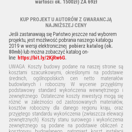
wartości ok. 1500zł) ZA 69zł
KUP PROJEKT U AUTORÓW Z GWARANCJĄ
NAJNIŻSZEJ CENY
Jeśli zastanawiają się Państwo jeszcze nad wyborem
projektu, jest możliwość pobrania naszego katalogu
2019 w wersji elektronicznej
pobierz katalog (ok.
80mb)
lub można zobaczyć katalog on-
line
:
https://bit.ly/2KjRw6G
.
UWAGA: Koszty budowy podane na naszej stronie są
kosztami szacunkowymi, określonymi na podstawie
średnich, ogólnopolskich cen netto materiałów
budowlanych i robocizny. W wycenie przyjęliśmy
podstawowy standard wykończenia wewnętrznego i
zewnętrznego. Ostateczne koszty inwestycji mogą się
różnić w zależności od zastosowanych materiałów,
kosztów robocizny dla danego regionu kraju, oraz
przyjętego standardu wykończenia (zwłaszcza elewacji
zewnętrznych). Koszty stanu surowego i wykończenia
zewnętrznego są podane na podstawie obliczeń z
kosztorysu budowlanego, natomiast koszt instalacji