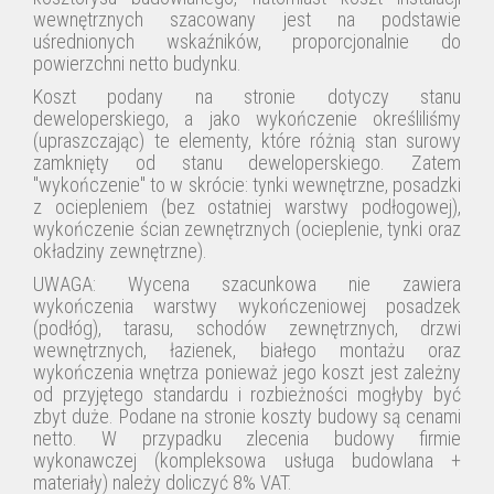
wewnętrznych szacowany jest na podstawie
uśrednionych wskaźników, proporcjonalnie do
powierzchni netto budynku.
Koszt podany na stronie dotyczy stanu
deweloperskiego, a jako
wykończenie
określiliśmy
(upraszczając) te elementy, które różnią stan surowy
zamknięty od stanu deweloperskiego.
Zatem
"wykończenie
"
to
w skrócie: tynki wewnętrzne, posadzki
z ociepleniem (bez ostatniej warstwy podłogowej),
wykończenie
ścian zewnętrznych (ocieplenie, tynki oraz
okładziny zewnętrzne).
UWAGA: Wycena szacunkowa nie zawiera
wykończenia warstwy wykończeniowej posadzek
(podłóg), tarasu, schodów zewnętrznych, drzwi
wewnętrznych, łazienek, białego montażu oraz
wykończenia wnętrza ponieważ jego koszt jest zależny
od przyjętego standardu i rozbieżności mogłyby być
zbyt duże. Podane na stronie koszty budowy są cenami
netto. W przypadku zlecenia budowy firmie
wykonawczej (kompleksowa usługa budowlana +
materiały) należy doliczyć 8% VAT.