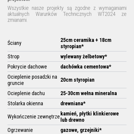
Wszystkie nasze projekty są zgodne z wymaganiami
aktualnych Warunków Technicznych WT2024 ze
zmianami.
25cm ceramika + 18cm
Ściany
styropian*
Strop
wylewany żelbetowy*
Pokrycie dachowe
dachówka cementowa*
Ocieplenie posadzki na
20cm styropian
gruncie
Ocieplenie dachu
25-30cm
wełna mineralna
Stolarka okienna
drewniana*
kamień, płytki klinkierowe
Wykończenie zewnętrze
lub drewno
Ogrzewanie
gazowe,
grzejniki*