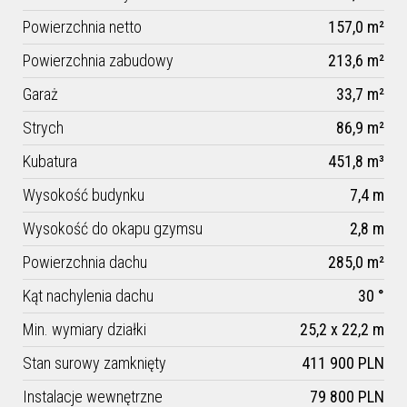
Powierzchnia netto
157,0 m²
Powierzchnia zabudowy
213,6 m²
Garaż
33,7 m²
Strych
86,9 m²
Kubatura
451,8 m³
Wysokość budynku
7,4 m
Wysokość do okapu gzymsu
2,8 m
Powierzchnia dachu
285,0 m²
Kąt nachylenia dachu
30 °
Min. wymiary działki
25,2 x 22,2 m
Stan surowy zamknięty
411 900 PLN
Instalacje wewnętrzne
79 800 PLN