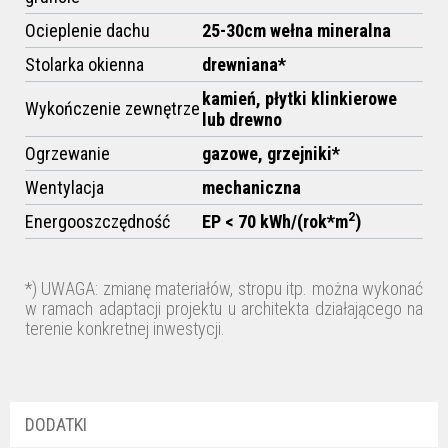
Ocieplenie dachu
25-30cm
wełna mineralna
Stolarka okienna
drewniana*
kamień, płytki klinkierowe
Wykończenie zewnętrze
lub drewno
Ogrzewanie
gazowe,
grzejniki*
Wentylacja
mechaniczna
2
Energooszczędność
EP < 70 kWh/(rok*m
)
*) UWAGA: zmianę materiałów, stropu itp. można wykonać
w ramach adaptacji projektu u architekta działającego na
terenie konkretnej inwestycji.
DODATKI