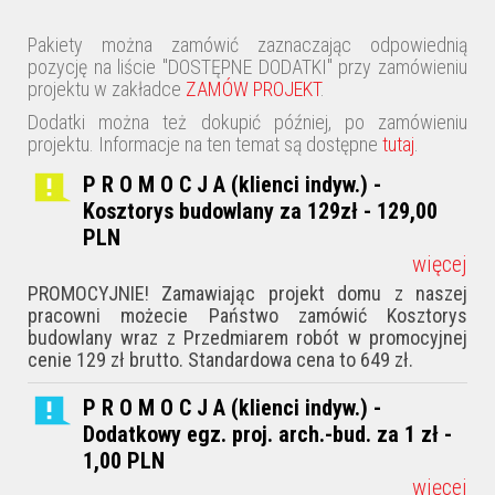
Pakiety można zamówić zaznaczając odpowiednią
pozycję na liście "DOSTĘPNE DODATKI" przy zamówieniu
projektu w zakładce
ZAMÓW PROJEKT
.
Dodatki można też dokupić później, po zamówieniu
projektu. Informacje na ten temat są dostępne
tutaj
.
P R O M O C J A (klienci indyw.) -
Kosztorys budowlany za 129zł - 129,00
PLN
więcej
PROMOCYJNIE! Zamawiając projekt domu z naszej
pracowni możecie Państwo zamówić Kosztorys
budowlany wraz z Przedmiarem robót w promocyjnej
cenie 129 zł brutto. Standardowa cena to 649 zł.
P R O M O C J A (klienci indyw.) -
Dodatkowy egz. proj. arch.-bud. za 1 zł -
1,00
PLN
więcej