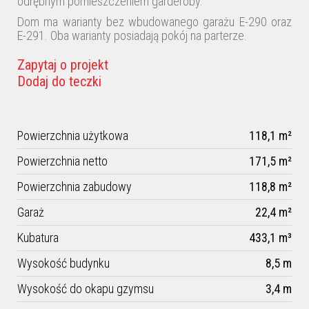
odrębnym pomieszczeniem garderoby.
Dom ma warianty bez wbudowanego garażu E-290 oraz
E-291. Oba warianty posiadają pokój na parterze.
Zapytaj o projekt
Dodaj do teczki
Powierzchnia użytkowa
118,1 m²
Powierzchnia netto
171,5 m²
Powierzchnia zabudowy
118,8 m²
Garaż
22,4 m²
Kubatura
433,1 m³
Wysokość budynku
8,5 m
Wysokość do okapu gzymsu
3,4 m