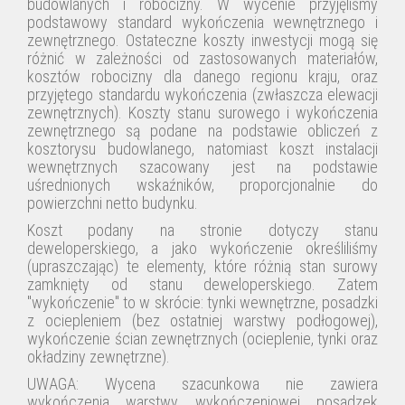
budowlanych i robocizny. W wycenie przyjęliśmy
podstawowy standard wykończenia wewnętrznego i
zewnętrznego. Ostateczne koszty inwestycji mogą się
różnić w zależności od zastosowanych materiałów,
kosztów robocizny dla danego regionu kraju, oraz
przyjętego standardu wykończenia (zwłaszcza elewacji
zewnętrznych). Koszty stanu surowego i wykończenia
zewnętrznego są podane na podstawie obliczeń z
kosztorysu budowlanego, natomiast koszt instalacji
wewnętrznych szacowany jest na podstawie
uśrednionych wskaźników, proporcjonalnie do
powierzchni netto budynku.
Koszt podany na stronie dotyczy stanu
deweloperskiego, a jako
wykończenie
określiliśmy
(upraszczając) te elementy, które różnią stan surowy
zamknięty od stanu deweloperskiego.
Zatem
"wykończenie
"
to
w skrócie: tynki wewnętrzne, posadzki
z ociepleniem (bez ostatniej warstwy podłogowej),
wykończenie
ścian zewnętrznych (ocieplenie, tynki oraz
okładziny zewnętrzne).
UWAGA: Wycena szacunkowa nie zawiera
wykończenia warstwy wykończeniowej posadzek