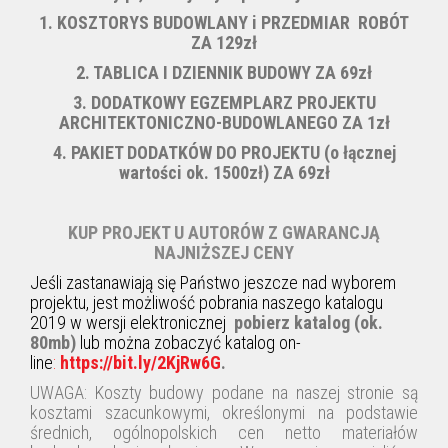
1. KOSZTORYS BUDOWLANY i PRZEDMIAR ROBÓT
ZA 129zł
2. TABLICA I DZIENNIK BUDOWY ZA 69zł
3. DODATKOWY EGZEMPLARZ PROJEKTU
ARCHITEKTONICZNO-BUDOWLANEGO ZA 1zł
4. PAKIET DODATKÓW DO PROJEKTU (
o łącznej
wartości ok. 1500zł) ZA 69zł
KUP PROJEKT U AUTORÓW Z GWARANCJĄ
NAJNIŻSZEJ CENY
Jeśli zastanawiają się Państwo jeszcze nad wyborem
projektu, jest możliwość pobrania naszego katalogu
2019 w wersji elektronicznej
pobierz katalog (ok.
80mb)
lub można zobaczyć katalog on-
line
:
https://bit.ly/2KjRw6G
.
UWAGA: Koszty budowy podane na naszej stronie są
kosztami szacunkowymi, określonymi na podstawie
średnich, ogólnopolskich cen netto materiałów