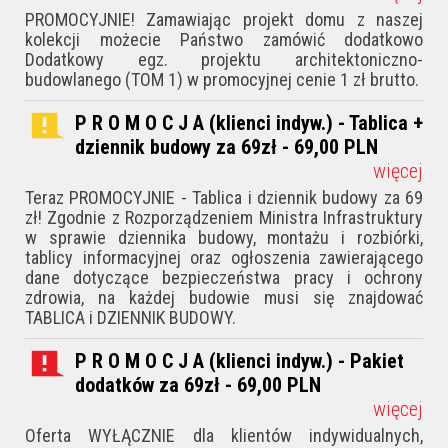
PROMOCYJNIE! Zamawiając projekt domu z naszej
kolekcji możecie Państwo zamówić dodatkowo
Dodatkowy egz. projektu architektoniczno-
budowlanego (TOM 1) w promocyjnej cenie 1 zł brutto.
P R O M O C J A (klienci indyw.) - Tablica +
dziennik budowy za 69zł - 69,00
PLN
więcej
Teraz PROMOCYJNIE - Tablica i dziennik budowy za 69
zł! Zgodnie z Rozporządzeniem Ministra Infrastruktury
w sprawie dziennika budowy, montażu i rozbiórki,
tablicy informacyjnej oraz ogłoszenia zawierającego
dane dotyczące bezpieczeństwa pracy i ochrony
zdrowia, na każdej budowie musi się znajdować
TABLICA i DZIENNIK BUDOWY.
P R O M O C J A (klienci indyw.) - Pakiet
dodatków za 69zł - 69,00
PLN
więcej
Oferta WYŁĄCZNIE dla klientów indywidualnych,