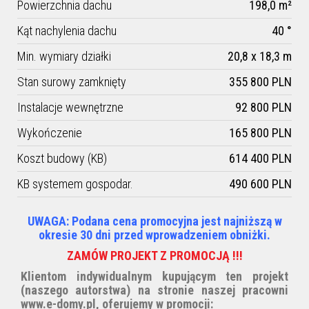
Powierzchnia dachu
198,0 m²
Kąt nachylenia dachu
40 °
Min. wymiary działki
20,8 x 18,3 m
Stan surowy zamknięty
355 800 PLN
Instalacje wewnętrzne
92 800 PLN
Wykończenie
165 800 PLN
Koszt budowy (KB)
614 400 PLN
KB systemem gospodar.
490 600 PLN
UWAGA: Podana cena promocyjna jest najniższą w
okresie 30 dni przed wprowadzeniem obniżki.
ZAMÓW PROJEKT Z PROMOCJĄ !!!
Klientom indywidualnym kupującym ten projekt
(naszego autorstwa) na stronie naszej pracowni
www.e-domy.pl, oferujemy w promocji: