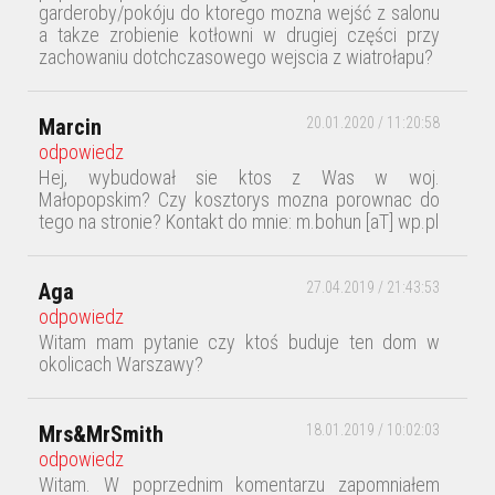
garderoby/pokóju do ktorego mozna wejść z salonu
a takze zrobienie kotłowni w drugiej części przy
zachowaniu dotchczasowego wejscia z wiatrołapu?
Marcin
20.01.2020 / 11:20:58
odpowiedz
Hej, wybudował sie ktos z Was w woj.
Małopopskim? Czy kosztorys mozna porownac do
tego na stronie? Kontakt do mnie: m.bohun [aT] wp.pl
Aga
27.04.2019 / 21:43:53
odpowiedz
Witam mam pytanie czy ktoś buduje ten dom w
okolicach Warszawy?
Mrs&MrSmith
18.01.2019 / 10:02:03
odpowiedz
Witam. W poprzednim komentarzu zapomniałem