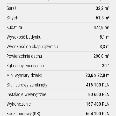
Garaż
32,2 m²
Strych
61,5 m²
Kubatura
474,8 m³
Wysokość budynku
8,1 m
Wysokość do okapu gzymsu
3,3 m
Powierzchnia dachu
290,0 m²
Kąt nachylenia dachu
30 °
Min. wymiary działki
23,6 x 22,8 m
Stan surowy zamknięty
416 100 PLN
Instalacje wewnętrzne
80 600 PLN
Wykończenie
167 400 PLN
Koszt budowy (KB)
664 100 PLN