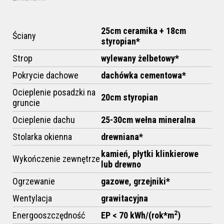
25cm ceramika + 18cm
Ściany
styropian*
Strop
wylewany żelbetowy*
Pokrycie dachowe
dachówka cementowa*
Ocieplenie posadzki na
20cm styropian
gruncie
Ocieplenie dachu
25-30cm
wełna mineralna
Stolarka okienna
drewniana*
kamień, płytki klinkierowe
Wykończenie zewnętrze
lub drewno
Ogrzewanie
gazowe, grzejniki*
Wentylacja
grawitacyjna
2
Energooszczędność
EP < 70 kWh/(rok*m
)