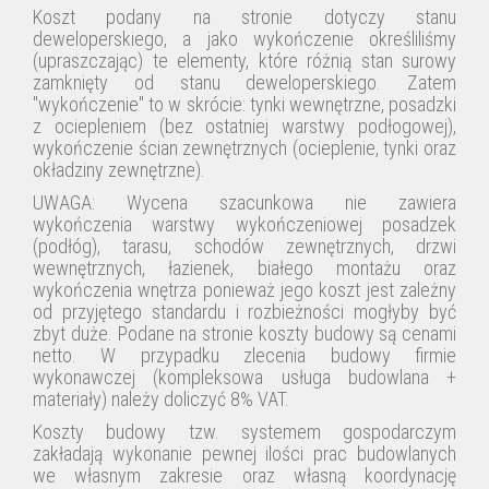
Koszt podany na stronie dotyczy stanu
deweloperskiego, a jako
wykończenie
określiliśmy
(upraszczając) te elementy, które różnią stan surowy
zamknięty od stanu deweloperskiego.
Zatem
"wykończenie
"
to
w skrócie: tynki wewnętrzne, posadzki
z ociepleniem (bez ostatniej warstwy podłogowej),
wykończenie
ścian zewnętrznych (ocieplenie, tynki oraz
okładziny zewnętrzne).
UWAGA: Wycena szacunkowa nie zawiera
wykończenia warstwy wykończeniowej posadzek
(podłóg), tarasu, schodów zewnętrznych, drzwi
wewnętrznych, łazienek, białego montażu oraz
wykończenia wnętrza ponieważ jego koszt jest zależny
od przyjętego standardu i rozbieżności mogłyby być
zbyt duże. Podane na stronie koszty budowy są cenami
netto. W przypadku zlecenia budowy firmie
wykonawczej (kompleksowa usługa budowlana +
materiały) należy doliczyć 8% VAT.
Koszty budowy tzw. systemem gospodarczym
zakładają wykonanie pewnej ilości prac budowlanych
we własnym zakresie oraz własną koordynację