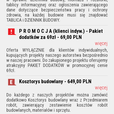
tablicy informacyjnej oraz ogłoszenia zawierającego
dane dotyczące bezpieczeństwa pracy i ochrony
zdrowia, na każdej budowie musi się znajdować
TABLICA i DZIENNIK BUDOWY.
P R O M O C J A (klienci indyw.) - Pakiet
dodatków za 69zł - 69,00
PLN
więcej
Oferta WYŁĄCZNIE dla klientów indywidualnych,
kupujących projekty naszego autorstwa bezpośrednio
w naszej pracowni. Do zakupionego projektu oferujemy
atrakcyjny PAKIET DODATKÓW w promocyjnej cenie
69zł.
Kosztorys budowlany - 649,00
PLN
więcej
Do każdego z naszych projektów można zamówić
dodatkowo Kosztorys budowlany wraz z Przedmiarem
robót, zawierający zestawienie kosztów robót
budowlanych, materiałów i sprzętu.