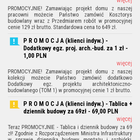
PROMOCYJNIE! Zamawiając projekt domu z naszej
pracowni możecie Państwo zamówić Kosztorys
budowlany wraz z Przedmiarem robót w promocyjnej
cenie 129 zł brutto. Standardowa cena to 649 zł.
P R O M O C J A (klienci indyw.) -
Dodatkowy egz. proj. arch.-bud. za 1 zł -
1,00
PLN
więcej
PROMOCYJNIE! Zamawiając projekt domu z naszej
kolekcji możecie Państwo zamówić dodatkowo
Dodatkowy egz. projektu architektoniczno-
budowlanego (TOM 1) w promocyjnej cenie 1 zł brutto.
P R O M O C J A (klienci indyw.) - Tablica +
dziennik budowy za 69zł - 69,00
PLN
więcej
Teraz PROMOCYJNIE - Tablica i dziennik budowy za 69
zł! Zgodnie z Rozporządzeniem Ministra Infrastruktury
w sprawie dziennika budowy, montażu i rozbiórki,