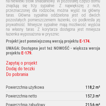
na niewielki stolik śniadaniowy. W pozostałej części domu
znajdują się trzy sypialnie. Z największej z nich,
przeznaczonej dla rodziców, można wyjść na główny
taras. Główna sypialnia oddzielona jest od dwóch
pozostałych pomieszczeniem łazienki, co podkreśla jej
prywatność. Mniejsze sypialnie mają możliwość wyjścia
na własny taras. Z korytarza dostępna jest mniejsza
łazienka wyposażona w prysznic.
Projekt jest pomniejszoną wersją projektu
E-174
.
UWAGA: Dostępna jest też NOWOŚĆ - większa wersja
projektu
E-179
.
Zapytaj o projekt
Dodaj do teczki
Do pobrania
Powierzchnia użytkowa
118,2 m²
Powierzchnia netto
157,3 m²
Powierzchnia zabudowy
215,6 m²