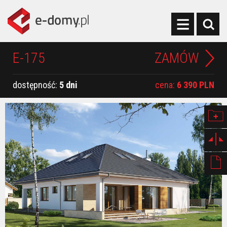
E-175
ZAMÓW
dostępność:
5 dni
cena:
6 390 PLN