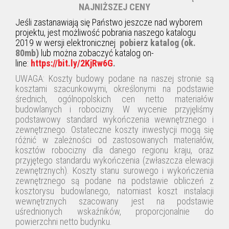
NAJNIŻSZEJ CENY
Jeśli zastanawiają się Państwo jeszcze nad wyborem
projektu, jest możliwość pobrania naszego katalogu
2019 w wersji elektronicznej
pobierz katalog (ok.
80mb)
lub można zobaczyć katalog on-
line
:
https://bit.ly/2KjRw6G
.
UWAGA: Koszty budowy podane na naszej stronie są
kosztami szacunkowymi, określonymi na podstawie
średnich, ogólnopolskich cen netto materiałów
budowlanych i robocizny. W wycenie przyjęliśmy
podstawowy standard wykończenia wewnętrznego i
zewnętrznego. Ostateczne koszty inwestycji mogą się
różnić w zależności od zastosowanych materiałów,
kosztów robocizny dla danego regionu kraju, oraz
przyjętego standardu wykończenia (zwłaszcza elewacji
zewnętrznych). Koszty stanu surowego i wykończenia
zewnętrznego są podane na podstawie obliczeń z
kosztorysu budowlanego, natomiast koszt instalacji
wewnętrznych szacowany jest na podstawie
uśrednionych wskaźników, proporcjonalnie do
powierzchni netto budynku.