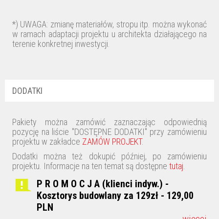
*) UWAGA: zmianę materiałów, stropu itp. można wykonać
w ramach adaptacji projektu u architekta działającego na
terenie konkretnej inwestycji.
DODATKI
Pakiety można zamówić zaznaczając odpowiednią
pozycję na liście "DOSTĘPNE DODATKI" przy zamówieniu
projektu w zakładce
ZAMÓW PROJEKT
.
Dodatki można też dokupić później, po zamówieniu
projektu. Informacje na ten temat są dostępne
tutaj
.
P R O M O C J A (klienci indyw.) -
Kosztorys budowlany za 129zł - 129,00
PLN
więcej