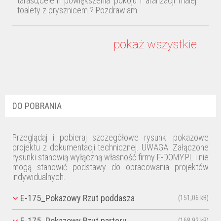
tarasu,celem powiększenia pokoju i aranżacji malej
toalety z prysznicem.? Pozdrawiam
Justyna
17.01.2021 / 20:12:24
pokaż wszystkie
odpowiedz
Tez tak zrobilismy
E-DOMY.PL
18.01.2019 / 11:53:51
DO POBRANIA
odpowiedz
Witamy. Można zrezygnować z mniejszego tarasu i
powiększyć w ten sposób powierzchnię użytkową
Przeglądaj i pobieraj szczegółowe rysunki pokazowe
domu. Nie jest to kłopotliwe pod względem
projektu z dokumentacji technicznej. UWAGA: Załączone
konstrukcyjnym. Zmiana aranżacji małej toalety
rysunki stanowią wyłączną własność firmy E-DOMY.PL i nie
jest również możliwa. Modyfikacje należy
mogą stanowić podstawy do opracowania projektów
wprowadzić podczas adaptacji projektu.
indywidualnych.
Pozdrawiamy. E-DOMY.PL
E-175_Pokazowy Rzut poddasza
(151,06 kB)
Monia
14.03.2018 / 23:56:49
odpowiedz
E-175_Pokazowy Rzut parteru
(168,92 kB)