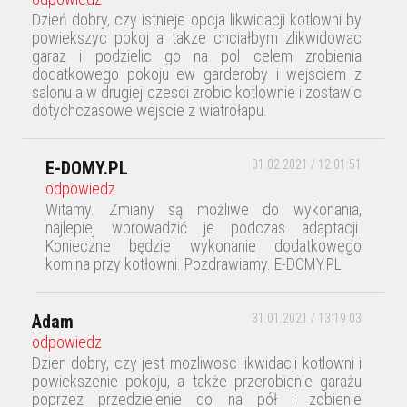
Dzień dobry, czy istnieje opcja likwidacji kotlowni by
powiekszyc pokoj a takze chciałbym zlikwidowac
garaz i podzielic go na pol celem zrobienia
dodatkowego pokoju ew garderoby i wejsciem z
salonu a w drugiej czesci zrobic kotlownie i zostawic
dotychczasowe wejscie z wiatrołapu.
E-DOMY.PL
01.02.2021 / 12:01:51
odpowiedz
Witamy. Zmiany są możliwe do wykonania,
najlepiej wprowadzić je podczas adaptacji.
Konieczne będzie wykonanie dodatkowego
komina przy kotłowni. Pozdrawiamy. E-DOMY.PL
Adam
31.01.2021 / 13:19:03
odpowiedz
Dzien dobry, czy jest mozliwosc likwidacji kotlowni i
powiekszenie pokoju, a także przerobienie garażu
poprzez przedzielenie go na pół i zobienie