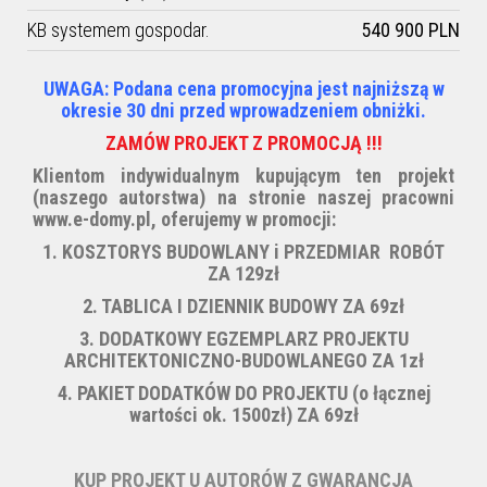
KB systemem gospodar.
540 900 PLN
UWAGA: Podana cena promocyjna jest najniższą w
okresie 30 dni przed wprowadzeniem obniżki.
ZAMÓW PROJEKT Z PROMOCJĄ !!!
Klientom indywidualnym kupującym ten projekt
(naszego autorstwa) na stronie naszej pracowni
www.e-domy.pl, oferujemy w promocji:
1. KOSZTORYS BUDOWLANY i PRZEDMIAR ROBÓT
ZA 129zł
2. TABLICA I DZIENNIK BUDOWY ZA 69zł
3. DODATKOWY EGZEMPLARZ PROJEKTU
ARCHITEKTONICZNO-BUDOWLANEGO ZA 1zł
4. PAKIET DODATKÓW DO PROJEKTU (
o łącznej
wartości ok. 1500zł) ZA 69zł
KUP PROJEKT U AUTORÓW Z GWARANCJĄ