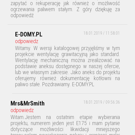
zapytać o rekuperację jak również o możliwość
ogrzewania paliwem stałym. Z góry dziękuję za
odpowiedź
E-DOMY.PL
18.01.2019 / 11:58:01
odpowiedz
Witamy. W wersji katalogowej przyjęliśmy w tym
projekcie wentylację grawitacyjną jako standard.
Wentylację mechaniczną można zrealizować na
podstawie aneksu dostępnego w naszej ofercie,
lub we własnym zakresie. Jako aneks do projektu
oferujemy również dokumentację kotłowni na
paliwo stałe. Pozdrawiamy. E-DOMY.PL
Mrs&MrSmith
18.01.2019 / 09:56:36
odpowiedz
Witam.Jestem na ostatnim etapie wybierania
projektu, numerem jeden jest E175 i mam pytanie
dotyczące możliwości likwidacji mniejszego