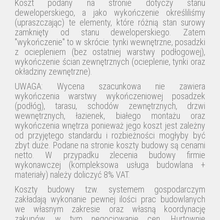
Koszt podany na stronie dotyczy stanu
deweloperskiego, a jako
wykończenie
określiliśmy
(upraszczając) te elementy, które różnią stan surowy
zamknięty od stanu deweloperskiego.
Zatem
"wykończenie
"
to
w skrócie: tynki wewnętrzne, posadzki
z ociepleniem (bez ostatniej warstwy podłogowej),
wykończenie
ścian zewnętrznych (ocieplenie, tynki oraz
okładziny zewnętrzne).
UWAGA: Wycena szacunkowa nie zawiera
wykończenia warstwy wykończeniowej posadzek
(podłóg), tarasu, schodów zewnętrznych, drzwi
wewnętrznych, łazienek, białego montażu oraz
wykończenia wnętrza ponieważ jego koszt jest zależny
od przyjętego standardu i rozbieżności mogłyby być
zbyt duże. Podane na stronie koszty budowy są cenami
netto. W przypadku zlecenia budowy firmie
wykonawczej (kompleksowa usługa budowlana +
materiały) należy doliczyć 8% VAT.
Koszty budowy tzw. systemem gospodarczym
zakładają wykonanie pewnej ilości prac budowlanych
we własnym zakresie oraz własną koordynację
zakupów, w tym negocjowanie cen. Hurtownie