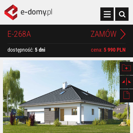
E-268A
ZAMÓW
dostępność:
5 dni
cena:
5 990 PLN