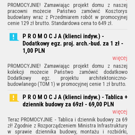
PROMOCYJNIE! Zamawiając projekt domu z naszej
pracowni możecie Państwo zamówić Kosztorys
budowlany wraz z Przedmiarem robót w promocyjnej
cenie 129 zł brutto. Standardowa cena to 649 zł.
P R O M O C J A (klienci indyw.) -
Dodatkowy egz. proj. arch.-bud. za 1 zł -
1,00
PLN
więcej
PROMOCYJNIE! Zamawiając projekt domu z naszej
kolekcji możecie Państwo zamówić dodatkowo
Dodatkowy egz. projektu architektoniczno-
budowlanego (TOM 1) w promocyjnej cenie 1 zł brutto.
P R O M O C J A (klienci indyw.) - Tablica +
dziennik budowy za 69zł - 69,00
PLN
więcej
Teraz PROMOCYJNIE - Tablica i dziennik budowy za 69
zł! Zgodnie z Rozporządzeniem Ministra Infrastruktury
w sprawie dziennika budowy, montażu i rozbiórki,