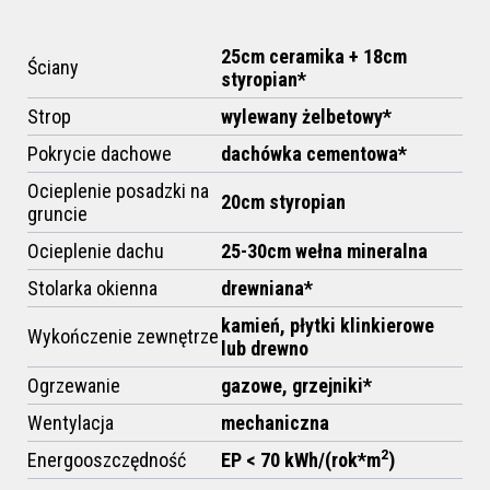
25cm ceramika + 18cm
Ściany
styropian*
Strop
wylewany żelbetowy*
Pokrycie dachowe
dachówka cementowa*
Ocieplenie posadzki na
20cm styropian
gruncie
Ocieplenie dachu
25-30cm
wełna mineralna
Stolarka okienna
drewniana*
kamień, płytki klinkierowe
Wykończenie zewnętrze
lub drewno
Ogrzewanie
gazowe,
grzejniki*
Wentylacja
mechaniczna
2
Energooszczędność
EP < 70 kWh/(rok*m
)