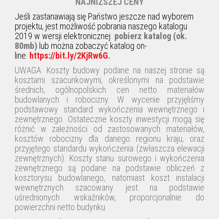
NAJNIŻSZEJ CENY
Jeśli zastanawiają się Państwo jeszcze nad wyborem
projektu, jest możliwość pobrania naszego katalogu
2019 w wersji elektronicznej
pobierz katalog (ok.
80mb)
lub można zobaczyć katalog on-
line
:
https://bit.ly/2KjRw6G
.
UWAGA: Koszty budowy podane na naszej stronie są
kosztami szacunkowymi, określonymi na podstawie
średnich, ogólnopolskich cen netto materiałów
budowlanych i robocizny. W wycenie przyjęliśmy
podstawowy standard wykończenia wewnętrznego i
zewnętrznego. Ostateczne koszty inwestycji mogą się
różnić w zależności od zastosowanych materiałów,
kosztów robocizny dla danego regionu kraju, oraz
przyjętego standardu wykończenia (zwłaszcza elewacji
zewnętrznych). Koszty stanu surowego i wykończenia
zewnętrznego są podane na podstawie obliczeń z
kosztorysu budowlanego, natomiast koszt instalacji
wewnętrznych szacowany jest na podstawie
uśrednionych wskaźników, proporcjonalnie do
powierzchni netto budynku.