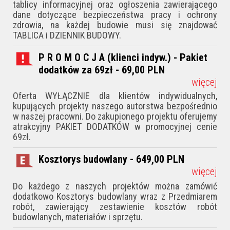
tablicy informacyjnej oraz ogłoszenia zawierającego
dane dotyczące bezpieczeństwa pracy i ochrony
zdrowia, na każdej budowie musi się znajdować
TABLICA i DZIENNIK BUDOWY.
P R O M O C J A (klienci indyw.) - Pakiet
dodatków za 69zł - 69,00
PLN
więcej
Oferta WYŁĄCZNIE dla klientów indywidualnych,
kupujących projekty naszego autorstwa bezpośrednio
w naszej pracowni. Do zakupionego projektu oferujemy
atrakcyjny PAKIET DODATKÓW w promocyjnej cenie
69zł.
Kosztorys budowlany - 649,00
PLN
więcej
Do każdego z naszych projektów można zamówić
dodatkowo Kosztorys budowlany wraz z Przedmiarem
robót, zawierający zestawienie kosztów robót
budowlanych, materiałów i sprzętu.