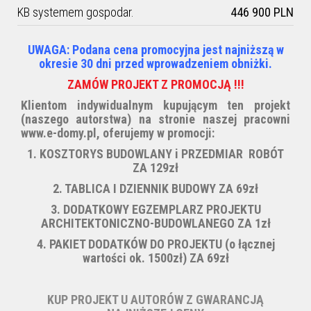
KB systemem gospodar.
446 900 PLN
UWAGA: Podana cena promocyjna jest najniższą w
okresie 30 dni przed wprowadzeniem obniżki.
ZAMÓW PROJEKT Z PROMOCJĄ !!!
Klientom indywidualnym kupującym ten projekt
(naszego autorstwa) na stronie naszej pracowni
www.e-domy.pl, oferujemy w promocji:
1. KOSZTORYS BUDOWLANY i PRZEDMIAR ROBÓT
ZA 129zł
2. TABLICA I DZIENNIK BUDOWY ZA 69zł
3. DODATKOWY EGZEMPLARZ PROJEKTU
ARCHITEKTONICZNO-BUDOWLANEGO ZA 1zł
4. PAKIET DODATKÓW DO PROJEKTU (
o łącznej
wartości ok. 1500zł) ZA 69zł
KUP PROJEKT U AUTORÓW Z GWARANCJĄ