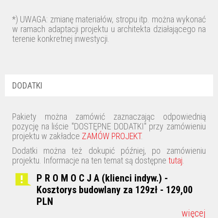
*) UWAGA: zmianę materiałów, stropu itp. można wykonać
w ramach adaptacji projektu u architekta działającego na
terenie konkretnej inwestycji.
DODATKI
Pakiety można zamówić zaznaczając odpowiednią
pozycję na liście "DOSTĘPNE DODATKI" przy zamówieniu
projektu w zakładce
ZAMÓW PROJEKT
.
Dodatki można też dokupić później, po zamówieniu
projektu. Informacje na ten temat są dostępne
tutaj
.
P R O M O C J A (klienci indyw.) -
Kosztorys budowlany za 129zł - 129,00
PLN
więcej