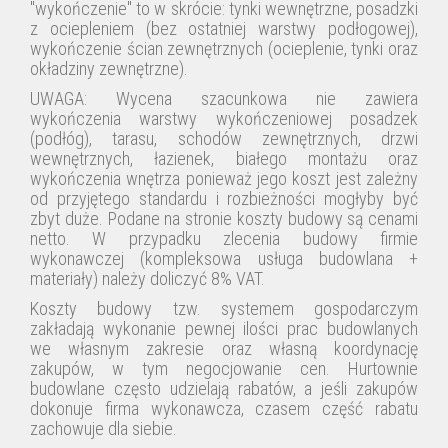
"wykończenie
"
to
w skrócie: tynki wewnętrzne, posadzki
z ociepleniem (bez ostatniej warstwy podłogowej),
wykończenie
ścian zewnętrznych (ocieplenie, tynki oraz
okładziny zewnętrzne).
UWAGA: Wycena szacunkowa nie zawiera
wykończenia warstwy wykończeniowej posadzek
(podłóg), tarasu, schodów zewnętrznych, drzwi
wewnętrznych, łazienek, białego montażu oraz
wykończenia wnętrza ponieważ jego koszt jest zależny
od przyjętego standardu i rozbieżności mogłyby być
zbyt duże. Podane na stronie koszty budowy są cenami
netto. W przypadku zlecenia budowy firmie
wykonawczej (kompleksowa usługa budowlana +
materiały) należy doliczyć 8% VAT.
Koszty budowy tzw. systemem gospodarczym
zakładają wykonanie pewnej ilości prac budowlanych
we własnym zakresie oraz własną koordynację
zakupów, w tym negocjowanie cen. Hurtownie
budowlane często udzielają rabatów, a jeśli zakupów
dokonuje firma wykonawcza, czasem część rabatu
zachowuje dla siebie.