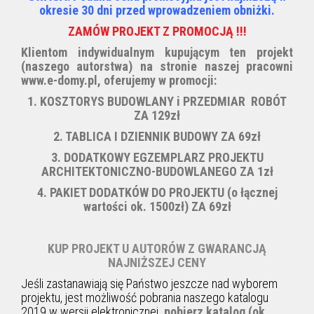
okresie 30 dni przed wprowadzeniem obniżki.
ZAMÓW PROJEKT Z PROMOCJĄ !!!
Klientom indywidualnym kupującym ten projekt
(naszego autorstwa) na stronie naszej pracowni
www.e-domy.pl, oferujemy w promocji:
1. KOSZTORYS BUDOWLANY i PRZEDMIAR ROBÓT
ZA 129zł
2. TABLICA I DZIENNIK BUDOWY ZA 69zł
3. DODATKOWY EGZEMPLARZ PROJEKTU
ARCHITEKTONICZNO-BUDOWLANEGO ZA 1zł
4. PAKIET DODATKÓW DO PROJEKTU (
o łącznej
wartości ok. 1500zł) ZA 69zł
KUP PROJEKT U AUTORÓW Z GWARANCJĄ
NAJNIŻSZEJ CENY
Jeśli zastanawiają się Państwo jeszcze nad wyborem
projektu, jest możliwość pobrania naszego katalogu
2019 w wersji elektronicznej
pobierz katalog (ok.