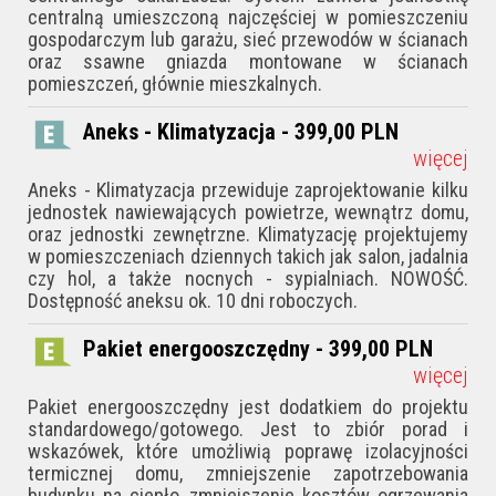
centralną umieszczoną najczęściej w pomieszczeniu
gospodarczym lub garażu, sieć przewodów w ścianach
oraz ssawne gniazda montowane w ścianach
pomieszczeń, głównie mieszkalnych.
Aneks - Klimatyzacja - 399,00
PLN
więcej
Aneks - Klimatyzacja przewiduje zaprojektowanie kilku
jednostek nawiewających powietrze, wewnątrz domu,
oraz jednostki zewnętrzne. Klimatyzację projektujemy
w pomieszczeniach dziennych takich jak salon, jadalnia
czy hol, a także nocnych - sypialniach. NOWOŚĆ.
Dostępność aneksu ok. 10 dni roboczych.
Pakiet energooszczędny - 399,00
PLN
więcej
Pakiet energooszczędny jest dodatkiem do projektu
standardowego/gotowego. Jest to zbiór porad i
wskazówek, któ­re umożliwią poprawę izolacyjności
termicznej domu, zmniejszenie zapotrzebowania
budynku na ciepło, zmniejszenie kosztów ogrzewania