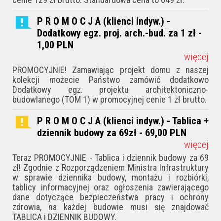
P R O M O C J A (klienci indyw.) -
Dodatkowy egz. proj. arch.-bud. za 1 zł -
1,00
PLN
więcej
PROMOCYJNIE! Zamawiając projekt domu z naszej
kolekcji możecie Państwo zamówić dodatkowo
Dodatkowy egz. projektu architektoniczno-
budowlanego (TOM 1) w promocyjnej cenie 1 zł brutto.
P R O M O C J A (klienci indyw.) - Tablica +
dziennik budowy za 69zł - 69,00
PLN
więcej
Teraz PROMOCYJNIE - Tablica i dziennik budowy za 69
zł! Zgodnie z Rozporządzeniem Ministra Infrastruktury
w sprawie dziennika budowy, montażu i rozbiórki,
tablicy informacyjnej oraz ogłoszenia zawierającego
dane dotyczące bezpieczeństwa pracy i ochrony
zdrowia, na każdej budowie musi się znajdować
TABLICA i DZIENNIK BUDOWY.