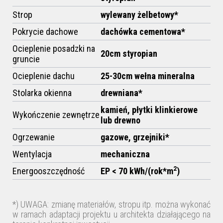
Strop
wylewany żelbetowy*
Pokrycie dachowe
dachówka cementowa*
Ocieplenie posadzki na
20cm styropian
gruncie
Ocieplenie dachu
25-30cm
wełna mineralna
Stolarka okienna
drewniana*
kamień, płytki klinkierowe
Wykończenie zewnętrze
lub drewno
Ogrzewanie
gazowe,
grzejniki*
Wentylacja
mechaniczna
2
Energooszczędność
EP < 70 kWh/(rok*m
)
*) UWAGA: zmianę materiałów, stropu itp. można wykonać
w ramach adaptacji projektu u architekta działającego na