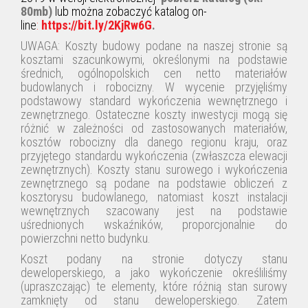
80mb)
lub można zobaczyć katalog on-
line
:
https://bit.ly/2KjRw6G
.
UWAGA: Koszty budowy podane na naszej stronie są
kosztami szacunkowymi, określonymi na podstawie
średnich, ogólnopolskich cen netto materiałów
budowlanych i robocizny. W wycenie przyjęliśmy
podstawowy standard wykończenia wewnętrznego i
zewnętrznego. Ostateczne koszty inwestycji mogą się
różnić w zależności od zastosowanych materiałów,
kosztów robocizny dla danego regionu kraju, oraz
przyjętego standardu wykończenia (zwłaszcza elewacji
zewnętrznych). Koszty stanu surowego i wykończenia
zewnętrznego są podane na podstawie obliczeń z
kosztorysu budowlanego, natomiast koszt instalacji
wewnętrznych szacowany jest na podstawie
uśrednionych wskaźników, proporcjonalnie do
powierzchni netto budynku.
Koszt podany na stronie dotyczy stanu
deweloperskiego, a jako
wykończenie
określiliśmy
(upraszczając) te elementy, które różnią stan surowy
zamknięty od stanu deweloperskiego.
Zatem