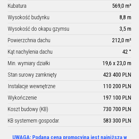
Kubatura
569,0 m³
Wysokość budynku
8,8 m
Wysokość do okapu gzymsu
3,5 m
Powierzchnia dachu
212,0 m²
Kąt nachylenia dachu
42 °
Min. wymiary działki
19,6 x 23,0 m
Stan surowy zamknięty
423 400 PLN
Instalacje wewnętrzne
110 200 PLN
Wykończenie
197 100 PLN
Koszt budowy (KB)
730 700 PLN
KB systemem gospodar.
583 300 PLN
UWAGA: Podana cena promocyjna jest najniższą w