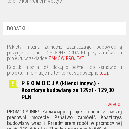
terenie konkretnej inwestycji.
DODATKI
Pakiety można zamówić zaznaczając odpowiednią
pozycję na liście "DOSTĘPNE DODATKI" przy zamówieniu
projektu w zakładce
ZAMÓW PROJEKT
.
Dodatki można też dokupić później, po zamówieniu
projektu. Informacje na ten temat są dostępne
tutaj
.
P R O M O C J A (klienci indyw.) -
Kosztorys budowlany za 129zł - 129,00
PLN
więcej
PROMOCYJNIE! Zamawiając projekt domu z naszej
pracowni możecie Państwo zamówić Kosztorys
budowlany wraz z Przedmiarem robót w promocyjnej
cenie 129 zł brutto. Standardowa cena to 649 zł.